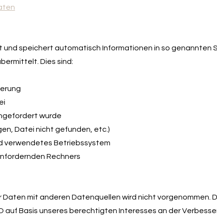
aten
t und speichert automatisch Informationen in so genannten S
ermittelt. Dies sind:
derung
ei
angefordert wurde
gen, Datei nicht gefunden, etc.)
d verwendetes Betriebssystem
 anfordernden Rechners
Daten mit anderen Datenquellen wird nicht vorgenommen. Di
GVO auf Basis unseres berechtigten Interesses an der Verbesse